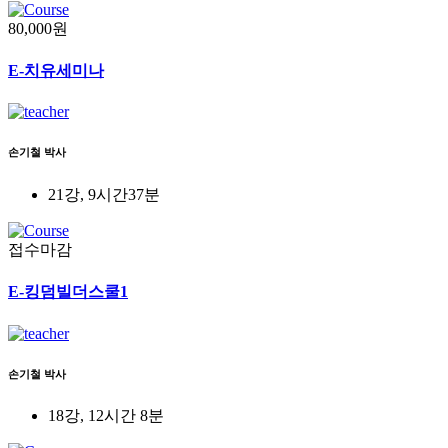
80,000원
E-치유세미나
손기철 박사
21강, 9시간37분
접수마감
E-킹덤빌더스쿨1
손기철 박사
18강, 12시간 8분